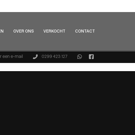
EN
OVER ONS
VERKOCHT
CONTACT
r een e-mail
0299 423 127