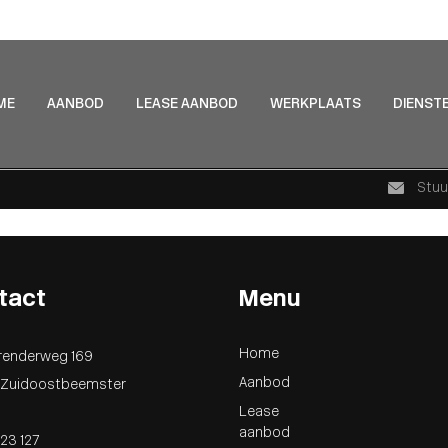
ME
AANBOD
LEASE AANBOD
WERKPLAATS
DIENST
Stuu
tact
Menu
Home
renderweg 169
Aanbod
J Zuidoostbeemster
Lease
aanbod
23 127