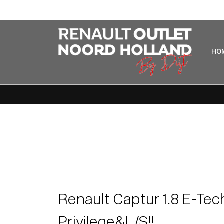
Home
Aanbod
Lease aanbod
Werkplaats
Diensten
HO
Over ons
Verkocht
Contact
Renault Captur 1.8 E-Tec
Privilege&L/S!!