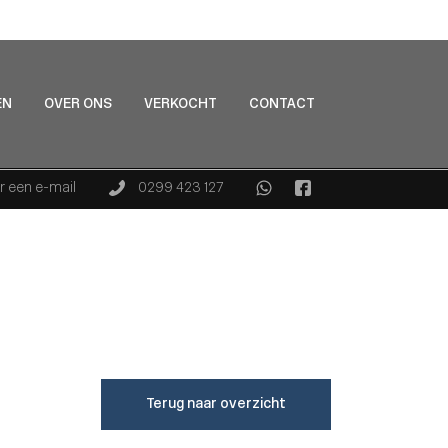
EN
OVER ONS
VERKOCHT
CONTACT
r een e-mail
0299 423 127
Terug naar overzicht