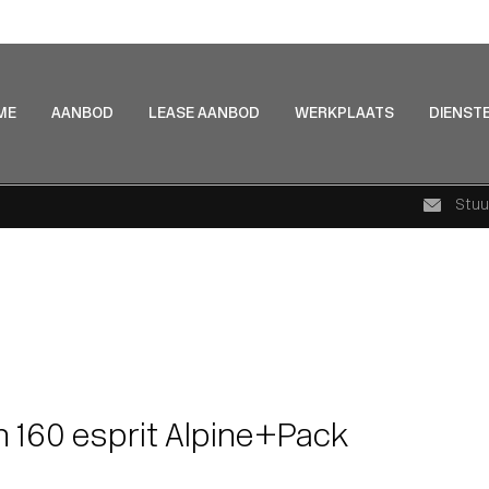
ME
AANBOD
LEASE AANBOD
WERKPLAATS
DIENST
Stuu
h 160 esprit Alpine+Pack