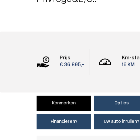
Prijs
Km-sta
€ 36.895,-
16 KM
Kenmerken
Opties
Financieren?
Uw auto inruilen?