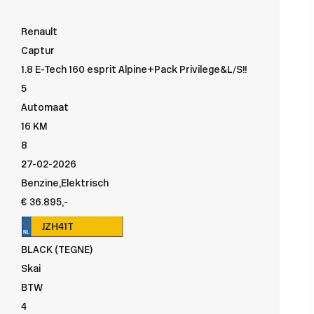
Renault
Captur
1.8 E-Tech 160 esprit Alpine+Pack Privilege&L/S!!
5
Automaat
16 KM
8
27-02-2026
Benzine,Elektrisch
€ 36.895,-
JZH41T
BLACK (TEGNE)
Skai
BTW
4