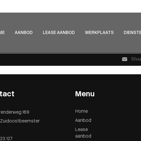
ME
AANBOD
LEASE AANBOD
WERKPLAATS
DIENST
Stuu
tact
Menu
Home
renderweg 169
Aanbod
J Zuidoostbeemster
Lease
aanbod
23 127