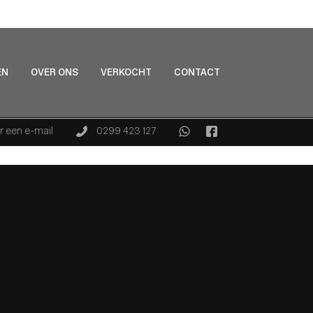
EN
OVER ONS
VERKOCHT
CONTACT
r een e-mail
0299 423 127